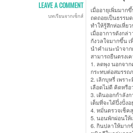
LEAVE A COMMENT
เมื่ออายุเพิ่มมา
บทเรียนจากเซ็กส์
ถดถอยเป็นธรรมดา 
ทำให้รู้สึกห่อเหี่
เมื่ออาการดังกล่า
กังวลใจมากขึ้น เพ
นำคำแนะนำจากผ้
สามารถยืนตรงเคาร
1. ลดพุง นอกจาก
กระทบต่อสมรรถภ
2. เลิกบุหรี่ เพร
เลือดไม่ดี คิดหร
3. เดินออกกำลังก
เต็มที่จะได้ปึ๋งปั๋งอ
4. หมั่นตรวจเช็ค
5. นอนพักผ่อนให้เ
6. กินปลาให้มากข