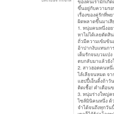
ของคนเรามักเกิดเ
ขึ้นอยู่กับความร
เรื่องของคู่รักที
ผิดพลาดขึ้นมาเสี
1. หนุ่มคนหนึ่ง
หาไม่ได้เลยตัดส
ถั่วมีความเข้มข้น
อ้าปากงับแทนการ
เต็มรักจนบวมเป่ง
ตบกลับมาแล้วยังโ
2. สาวฮอตคนหนึ
ไล้เลียจนหมด จาก
แฮปปี้เอ็นดิ้งถ้
ติดเชื้อ! คำเตือนข
3. หนุ่มร่างใหญ่ค
ไซส์มินิคนหนึ่ง ด
จำได้จนถึงทุกวันน
เขาก็ได้รู้ว่าโลกพ