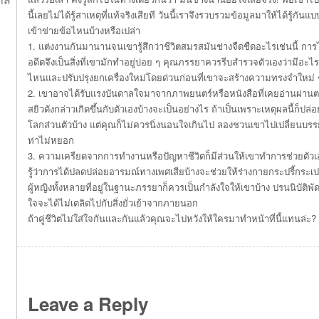
นี้เลยไม่ได้รู้สาเหตุที่แท้จริงเสียที วันนี้เราจึงรวบรวมข้อมูลมาให้ได้รู้กั
เข้าข่ายข้อไหนบ้างหรือเปล่า
1. แต่งงานกันมานานจนเขารู้สึกว่าชีวิตสมรสมันช่างจืดชืดอะไรเช่นนี้ การ
อดีตจึงเป็นสิ่งที่เขามักทำอยู่บ่อย ๆ คุณภรรยาควรรีบสำรวจตัวเองว่ามีอะ
ไหนและปรับปรุงยกเครื่องใหม่โดยด่วนก่อนที่เขาจะสร้างความทรงจำใหม่ ๆ ก
2. เขาอาจได้รับแรงบันดาลใจมาจากภาพยนตร์หรือหนังสือที่เคยอ่านผ่านตาแ
สยิวดังกล่าวเกิดขึ้นกับตัวเองบ้างจะเป็นอย่างไร ถ้าเป็นเพราะเหตุผลนี้ก็ปล
โลกส่วนตัวบ้าง แต่คุณก็ไม่ควรนิ่งนอนใจเกินไป ลองชวนเขาไปเปลี่ยนบรรย
ท่าไม่หยอก
3. ความเครียดจากการทำงานหรือปัญหาชีวิตก็มีส่วนให้เขาทำการช่วยตัวเอง
รู้ว่าการได้ปลดปล่อยอารมณ์ทางเพศเสียบ้างจะช่วยให้ร่างกายกระปรี้กระเปร
ผู้หญิงทั้งหลายที่อยู่ในฐานะภรรยาก็ควรเป็นกำลังใจให้เขาบ้าง ปรนนิบัติพ
ใจจะได้ไม่เตลิดไปกับสิ่งยั่วเย้าจากภายนอก
ถ้าคู่ชีวิตไม่ใส่ใจกันและกันแล้วคุณจะไปหวังให้ใครมาทำหน้าที่นี้แทนล่ะ?
Leave a Reply